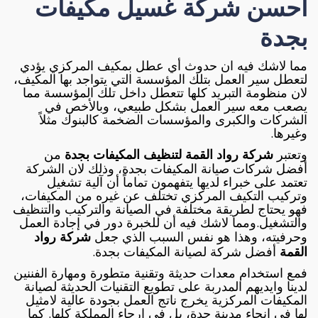
احسن شركة غسيل مكيفات
بجدة
مما لاشك فيه ان حدوث أي عطل بمكيف المركزي يؤدي
لتعطل سير العمل بتلك المؤسسة التي يتواجد بها المكيف،
لان منظومة التبريد كلها تتعطل داخل تلك المؤسسة مما
يصعب معه سير العمل بشكل طبيعي، وبالأخص في
الشركات والكبرى والمؤسسات الضخمة كالبنوك مثلاً
وغيرها.
وتعتبر
شركة
رواد القمة
لتنظيف المكيفات بجدة
من
أفضل شركات صيانة المكيفات بجدة، وذلك لان الشركة
تعتمد على خبراء لديها يتفهمون تماماً أن آلية تشغيل
وتركيب التكيف المركزي تختلف عن غيره من المكيفات،
فهو يحتاج لطريقة مختلفة في الصيانة والتركيب والتنظيف
والتشغيل.ومما لاشك فيه أن للخبرة دور في إجادة العمل
وحرفيته، وهذا هو نفس السبب الذي جعل
شركة
رواد
القمة
أفضل شركة لصيانة المكيفات بجدة.
فمع استخدام معدات حديثة وتقنية متطورة ومهارة الفننين
لدينا وايديهم المدربة على تطويع التقنيات الحديثة لصيانة
المكيفات المركزية يخرج ناتج العمل بجودة عالية لامثيل
لها في انحاء مدينة جدة، بل في ارجاء المملكة كلها. كما